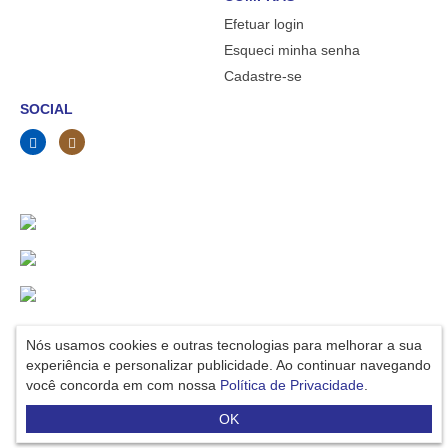
Efetuar login
Esqueci minha senha
Cadastre-se
SOCIAL
AVENIDA VILARINHO, 3179 VENDA NOVA, BELO HORIZONTE - MG, CEP:
Nós usamos cookies e outras tecnologias para melhorar a sua
31615-250
experiência e personalizar publicidade. Ao continuar navegando
RAFAS COMERCIAL DE ARMARINHOS LTDA
DESENVOLVIDO POR
CONSTRUSITE BRASIL
-
CRIAÇÃO DE LOJAS VIRTUAIS
você concorda em com nossa
Política de Privacidade
.
Fale agora com um vendedor
OK